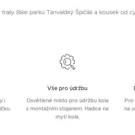
traily Bike parku Tanvaldký Špičák a kousek od c
Vše pro údržbu
y i
Osvětlené místo pro údržbu kola
Pro
íčku.
s montážním stojanem. Hadice na
na u
mytí kola.