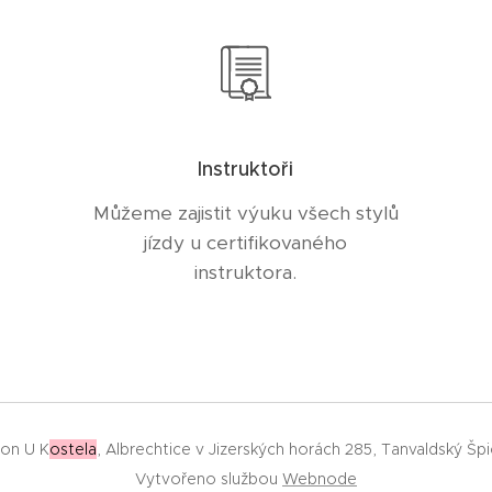
Instruktoři
Můžeme zajistit výuku všech stylů
jízdy u certifikovaného
instruktora.
ion U K
ostela
, Albrechtice v Jizerských horách 285, Tanvaldský 
Vytvořeno službou
Webnode